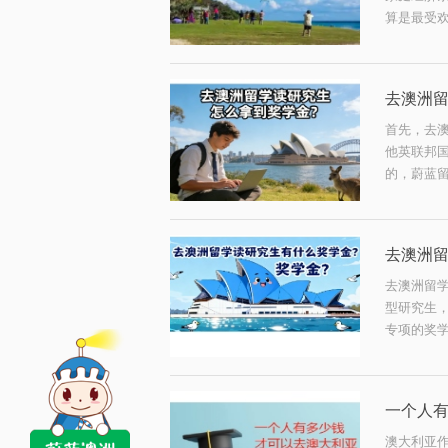
算是最受欢
去澳洲
首先，去
他英联邦
的，蔚蓝留
去澳洲留
去澳洲留
型研究生
专项的奖学
一个人
澳大利亚