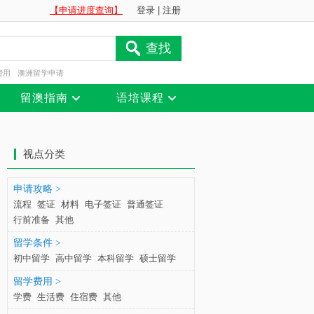
【申请进度查询】
登录
|
注册
查找
费用
澳洲留学申请
留澳指南
语培课程
视点分类
申请攻略 >
流程
签证
材料
电子签证
普通签证
行前准备
其他
留学条件 >
初中留学
高中留学
本科留学
硕士留学
留学费用 >
学费
生活费
住宿费
其他