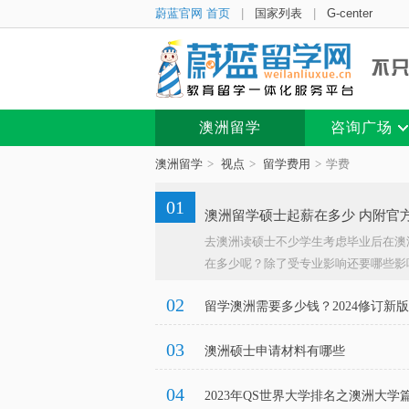
蔚蓝官网 首页
|
国家列表
|
G-center
澳洲留学
咨询广场
澳洲留学
>
视点
>
留学费用
>
学费
01
澳洲留学硕士起薪在多少 内附官
去澳洲读硕士不少学生考虑毕业后在澳
在多少呢？除了受专业影响还要哪些影
02
留学澳洲需要多少钱？2024修订新版
03
澳洲硕士申请材料有哪些
04
2023年QS世界大学排名之澳洲大学