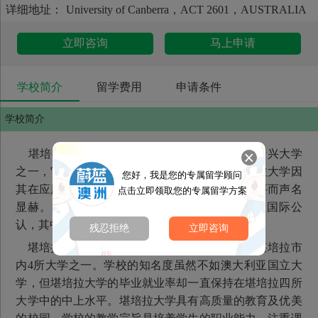
详细地址：
University of Canberra，ACT 2601，AUSTRALIA
立即咨询
马上申请
学校简介
留学费用
申请条件
学校简介
堪培拉大学(University of Canberra)是澳大利亚新兴大学
之一，它创建于1967年，位于首都堪培拉。堪培拉大学因
您好，我是您的专属留学顾问
其在应用研究和教学方案上十分注重专业化的需要而声名
点击立即领取您的专属留学方案
显赫。大学教学模式灵活多样，开设的学位课程国际公
认，其中包括会计学、工商与信息技术等。
残忍拒绝
立即咨询
堪培拉大学位于澳大利亚的首府堪培拉市，是堪培拉市
内4所大学之一。学校的知名度虽然不如澳大利亚国立大
学，但堪培拉大学的毕业就业率却一直保持在堪培拉四所
大学中的中上水平。堪培拉大学具有高质量的教育及优美