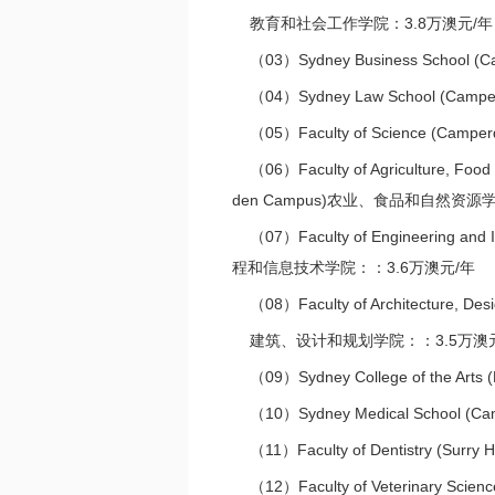
教育和社会工作学院：3.8万澳元/年
（03）Sydney Business School (C
（04）Sydney Law School (Camp
（05）Faculty of Science (Campe
（06）Faculty of Agriculture, Food
den Campus)农业、食品和自然资源
（07）Faculty of Engineering and I
程和信息技术学院：：3.6万澳元/年
（08）Faculty of Architecture, Desi
建筑、设计和规划学院：：3.5万澳元
（09）Sydney College of the Ar
（10）Sydney Medical School (C
（11）Faculty of Dentistry (Sur
（12）Faculty of Veterinary Scien