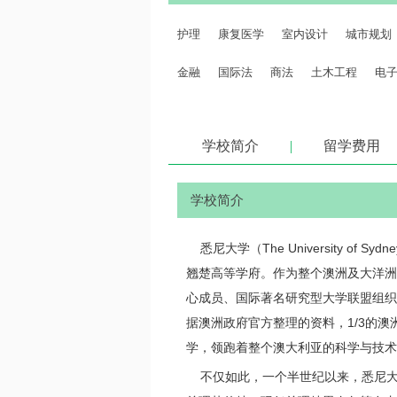
护理
康复医学
室内设计
城市规划
金融
国际法
商法
土木工程
电
生物工程
材料工程
旅游管理
酒店
学校简介
|
留学费用
税法
营养学
软件工程
学校简介
悉尼大学（The University o
翘楚高等学府。作为整个澳洲及大洋洲
心成员、国际著名研究型大学联盟组织
据澳洲政府官方整理的资料，1/3的
学，领跑着整个澳大利亚的科学与技
不仅如此，一个半世纪以来，悉尼大