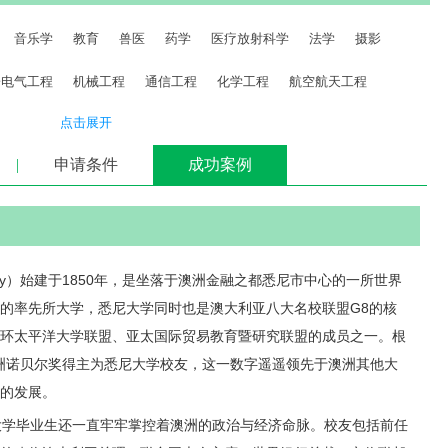
音乐学
教育
兽医
药学
医疗放射科学
法学
摄影
子电气工程
机械工程
通信工程
化学工程
航空航天工程
点击展开
管理
精算
传媒
会计
历史
统计学
美术
声乐
环境法
|
申请条件
|
成功案例
f Sydney）始建于1850年，是坐落于澳洲金融之都悉尼市中心的一所世界
的率先所大学，悉尼大学同时也是澳大利亚八大名校联盟G8的核
环太平洋大学联盟、亚太国际贸易教育暨研究联盟的成员之一。根
澳洲诺贝尔奖得主为悉尼大学校友，这一数字遥遥领先于澳洲其他大
术的发展。
学毕业生还一直牢牢掌控着澳洲的政治与经济命脉。校友包括前任