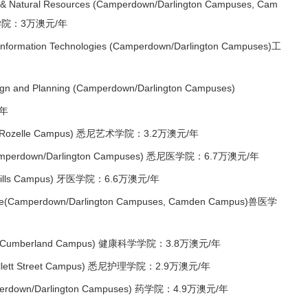
 & Natural Resources (Camperdown/Darlington Campuses, Cam
学院：3万澳元/年
nformation Technologies (Camperdown/Darlington Campuses)工
gn and Planning (Camperdown/Darlington Campuses)
年
ts (Rozelle Campus) 悉尼艺术学院：3.2万澳元/年
amperdown/Darlington Campuses) 悉尼医学院：6.7万澳元/年
ry Hills Campus) 牙医学院：6.6万澳元/年
nce(Camperdown/Darlington Campuses, Camden Campus)兽医学
es (Cumberland Campus) 健康科学学院：3.8万澳元/年
allett Street Campus) 悉尼护理学院：2.9万澳元/年
perdown/Darlington Campuses) 药学院：4.9万澳元/年