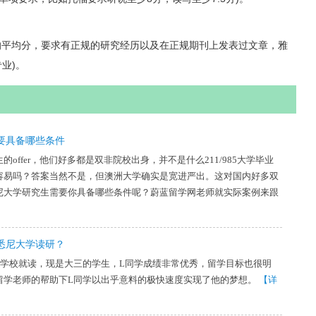
平均分，要求有正规的研究经历以及在正规期刊上发表过文章，雅
业)。
要具备哪些条件
offer，他们好多都是双非院校出身，并不是什么211/985大学毕业
容易吗？答案当然不是，但澳洲大学确实是宽进严出。这对国内好多双
悉尼大学研究生需要你具备哪些条件呢？蔚蓝留学网老师就实际案例来跟
悉尼大学读研？
本学校就读，现是大三的学生，L同学成绩非常优秀，留学目标也很明
留学老师的帮助下L同学以出乎意料的极快速度实现了他的梦想。
【详