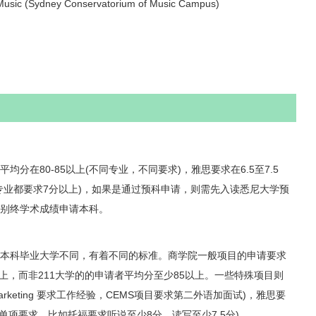
ic (Sydney Conservatorium of Music Campus)
在80-85以上(不同专业，不同要求)，雅思要求在6.5至7.5
专业都要求7分以上)，如果是通过预科申请，则需先入读悉尼大学预
别终学术成绩申请本科。
科毕业大学不同，有着不同的标准。商学院一般项目的申请要求
以上，而非211大学的的申请者平均分至少85以上。一些特殊项目则
 marketing 要求工作经验，CEMS项目要求第二外语加面试)，雅思要
些有单项要求，比如托福要求听说至少8分，读写至少7.5分)。