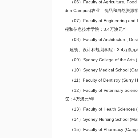
（06）Faculty of Agriculture, Food
den Campus)农业、食品和自然资源
（07）Faculty of Engineering and I
程和信息技术学院：3.4万澳元/年
（08）Faculty of Architecture, Desi
建筑、设计和规划学院：3.4万澳元/
（09）Sydney College of the Ar
（10）Sydney Medical School (C
（11）Faculty of Dentistry (Sur
（12）Faculty of Veterinary Scie
院：4万澳元/年
（13）Faculty of Health Scienc
（14）Sydney Nursing School (M
（15）Faculty of Pharmacy (Cam