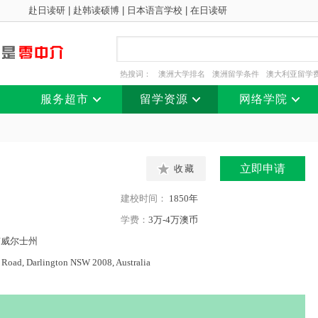
赴日读研
|
赴韩读硕博
|
日本语言学校
|
在日读研
热搜词：
澳洲大学排名
澳洲留学条件
澳大利亚留学
服务超市
留学资源
网络学院
立即申请
收藏
建校时间：
1850年
学费：
3万-4万澳币
南威尔士州
 Road, Darlington NSW 2008, Australia