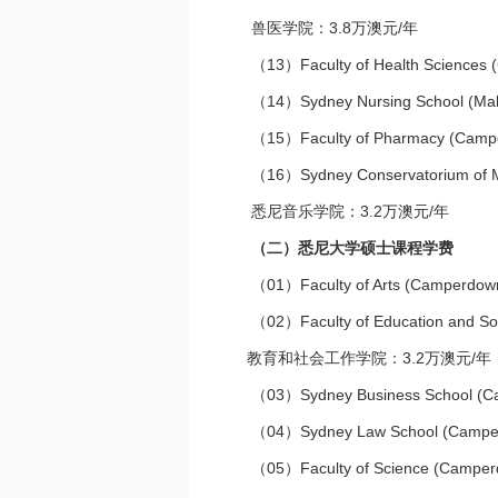
兽医学院：3.8万澳元/年
（13）Faculty of Health Scien
（14）Sydney Nursing School (M
（15）Faculty of Pharmacy (Cam
（16）Sydney Conservatorium of Mus
悉尼音乐学院：3.2万澳元/年
（二）悉尼大学硕士课程学费
（01）Faculty of Arts (Camperdo
（02）Faculty of Education and Soc
教育和社会工作学院：3.2万澳元/年
（03）Sydney Business School (
（04）Sydney Law School (Camp
（05）Faculty of Science (Campe